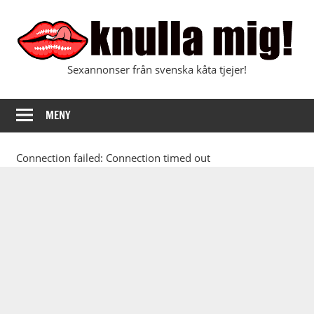
Hoppa
till
innehåll
Sexannonser från svenska kåta tjejer!
Knulla
mig
MENY
Connection failed: Connection timed out