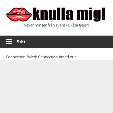
Hoppa
till
innehåll
Sexannonser från svenska kåta tjejer!
Knulla
mig
MENY
Connection failed: Connection timed out